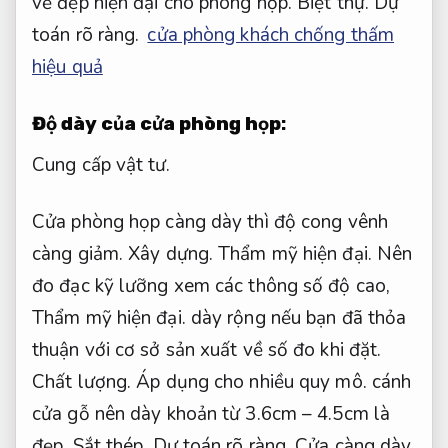
vẻ đẹp hiện đại cho phòng họp.
Biệt thự.
Dự
toán rõ ràng.
cửa phòng khách chống thấm
hiệu quả
Độ dày của cửa phòng họp
:
Cung cấp vật tư.
Cửa phòng họp càng dày thì độ cong vênh
càng giảm.
Xây dựng.
Thẩm mỹ hiện đại.
Nên
đo đạc kỹ lưỡng xem các thông số độ cao,
Thẩm mỹ hiện đại.
dày rộng nếu bạn đã thỏa
thuận với cơ sở sản xuất về số đo khi đặt.
Chất lượng.
Áp dụng cho nhiều quy mô.
cánh
cửa gỗ nên dày khoản từ 3.6cm – 4.5cm là
đẹp.
Sắt thép.
Dự toán rõ ràng.
Cửa càng dày