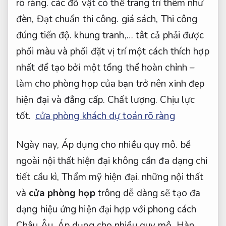
rõ ràng.
các đồ vật có thể trang trí thêm như
đèn,
Đạt chuẩn thi công.
giá sách,
Thi công
đúng tiến độ.
khung tranh,… tât cả phải được
phối màu và phối đặt vị trí một cách thích hợp
nhất để tạo bởi một tổng thể hoàn chỉnh –
làm cho phòng họp của bạn trở nên xinh đẹp
hiện đại và đẳng cấp.
Chất lượng.
Chịu lực
tốt.
cửa phòng khách dự toán rõ ràng
Ngày nay,
Áp dụng cho nhiều quy mô.
bề
ngoài nội thất hiện đại không cần đa dạng chi
tiết cầu kì,
Thẩm mỹ hiện đại.
những nội thất
và
cửa phòng họp
trông dễ dàng sẽ tạo đa
dạng hiệu ứng hiện đại hợp với phong cách
Châu Âu,
Áp dụng cho nhiều quy mô.
Hàn