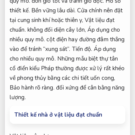
quy mô.
đón gió tốt và tránh gió độc.
Hồ sơ
thiết kế.
Bền vững lâu dài.
Cửa chính nên đặt
tại cung sinh khí hoặc thiên y,
Vật liệu đạt
chuẩn.
không đối diện cây lớn,
Áp dụng cho
nhiều quy mô.
cột điện hay đường đâm thẳng
vào để tránh “xung sát”.
Tiến độ.
Áp dụng
cho nhiều quy mô.
Những mẫu biệt thự tân
cổ điển kiểu Pháp thường được xử lý rất khéo
về phong thủy bằng các chi tiết uốn cong,
Bảo hành rõ ràng.
đối xứng để cân bằng năng
lượng.
Thiết kế nhà ở vật liệu đạt chuẩn