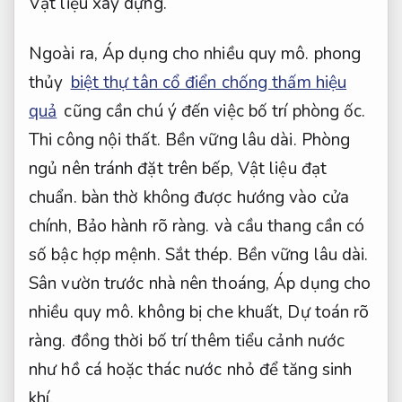
Vật liệu xây dựng.
Ngoài ra,
Áp dụng cho nhiều quy mô.
phong
thủy
biệt thự tân cổ điển chống thấm hiệu
quả
cũng cần chú ý đến việc bố trí phòng ốc.
Thi công nội thất.
Bền vững lâu dài.
Phòng
ngủ nên tránh đặt trên bếp,
Vật liệu đạt
chuẩn.
bàn thờ không được hướng vào cửa
chính,
Bảo hành rõ ràng.
và cầu thang cần có
số bậc hợp mệnh.
Sắt thép.
Bền vững lâu dài.
Sân vườn trước nhà nên thoáng,
Áp dụng cho
nhiều quy mô.
không bị che khuất,
Dự toán rõ
ràng.
đồng thời bố trí thêm tiểu cảnh nước
như hồ cá hoặc thác nước nhỏ để tăng sinh
khí.