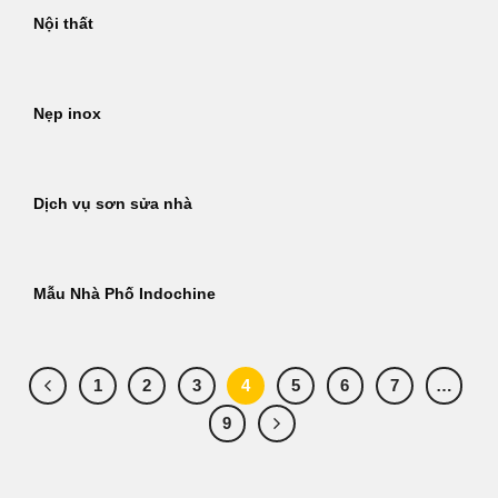
Nội thất
Nẹp inox
Dịch vụ sơn sửa nhà
Mẫu Nhà Phố Indochine
1
2
3
4
5
6
7
…
9