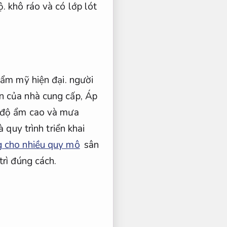
ộ.
khô ráo và có lớp lót
ẩm mỹ hiện đại.
người
n của nhà cung cấp,
Áp
ó độ ẩm cao và mưa
 quy trình triển khai
g cho nhiều quy mô
sân
rì đúng cách.