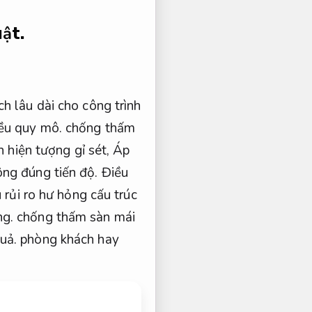
ật.
h lâu dài cho công trình
ều quy mô.
chống thấm
h hiện tượng gỉ sét,
Áp
ông đúng tiến độ.
Điều
 rủi ro hư hỏng cấu trúc
ng.
chống thấm sàn mái
uả.
phòng khách hay