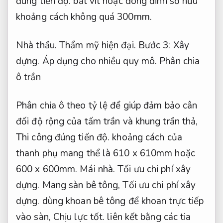
đúng tiến độ.
bắt vít hoặc đóng đinh sở hữu
khoảng cách không quá 300mm.
Nhà thầu.
Thẩm mỹ hiện đại.
Bước 3:
Xây
dựng.
Áp dụng cho nhiều quy mô.
Phân chia
ô trần
Phân chia ô theo tỷ lệ để giúp đảm bảo cân
đối độ rộng của tấm trần và khung trần thả,
Thi công đúng tiến độ.
khoảng cách của
thanh phụ mang thể là 610 x 610mm hoặc
600 x 600mm.
Mái nhà.
Tối ưu chi phí xây
dựng.
Mang sàn bê tông,
Tối ưu chi phí xây
dựng.
dùng khoan bê tông để khoan trực tiếp
vào sàn,
Chịu lực tốt.
liên kết bằng các tia