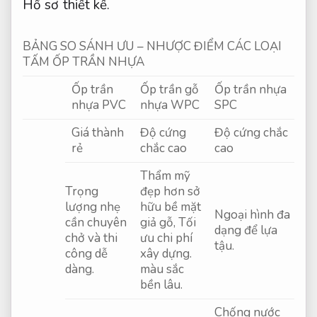
Hồ sơ thiết kế.
BẢNG SO SÁNH ƯU – NHƯỢC ĐIỂM CÁC LOẠI
TẤM ỐP TRẦN NHỰA
Ốp trần
Ốp trần gỗ
Ốp trần nhựa
nhựa PVC
nhựa WPC
SPC
Giá thành
Độ cứng
Độ cứng chắc
rẻ
chắc cao
cao
Thẩm mỹ
Trọng
đẹp hơn sở
lượng nhẹ
hữu bề mặt
Ngoại hình đa
cần chuyên
giả gỗ,
Tối
dạng để lựa
chở và thi
ưu chi phí
tậu.
công dễ
xây dựng.
dàng.
màu sắc
bền lâu.
Chống nước