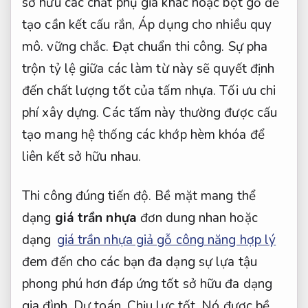
sở hữu các chất phụ gia khác hoặc bột gỗ để
tạo cần kết cấu rắn,
Áp dụng cho nhiều quy
mô.
vững chắc.
Đạt chuẩn thi công.
Sự pha
trộn tỷ lệ giữa các làm từ này sẽ quyết định
đến chất lượng tốt của tấm nhựa.
Tối ưu chi
phí xây dựng.
Các tấm này thường được cấu
tạo mang hệ thống các khớp hèm khóa để
liên kết sở hữu nhau.
Thi công đúng tiến độ.
Bề mặt mang thể
dạng
giá trần nhựa
đơn dung nhan hoặc
dạng
giá trần nhựa giả gỗ công năng hợp lý
đem đến cho các bạn đa dạng sự lựa tậu
phong phú hơn đáp ứng tốt sở hữu đa dạng
gia đình.
Dự toán.
Chịu lực tốt.
Nó được bề