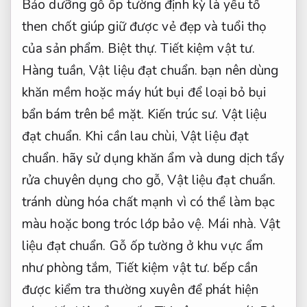
Bảo dưỡng gỗ ốp tường định kỳ là yếu tố
then chốt giúp giữ được vẻ đẹp và tuổi thọ
của sản phẩm.
Biệt thự.
Tiết kiệm vật tư.
Hàng tuần,
Vật liệu đạt chuẩn.
bạn nên dùng
khăn mềm hoặc máy hút bụi để loại bỏ bụi
bẩn bám trên bề mặt.
Kiến trúc sư.
Vật liệu
đạt chuẩn.
Khi cần lau chùi,
Vật liệu đạt
chuẩn.
hãy sử dụng khăn ẩm và dung dịch tẩy
rửa chuyên dụng cho gỗ,
Vật liệu đạt chuẩn.
tránh dùng hóa chất mạnh vì có thể làm bạc
màu hoặc bong tróc lớp bảo vệ.
Mái nhà.
Vật
liệu đạt chuẩn.
Gỗ ốp tường ở khu vực ẩm
như phòng tắm,
Tiết kiệm vật tư.
bếp cần
được kiểm tra thường xuyên để phát hiện