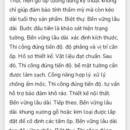
Thực hiện gỗ ốp tường đúng kỹ thuật không
chỉ giúp đảm bảo tính thẩm mỹ mà còn kéo
dài tuổi thọ sản phẩm.
Biệt thự.
Bền vững lâu
dài.
Bước đầu tiên là khảo sát hiện trạng
tường,
Bền vững lâu dài.
xác định kích thước,
Thi công đúng tiến độ.
độ phẳng và vị trí cần
ốp.
Hồ sơ thiết kế.
Vật liệu đạt chuẩn.
Sau
đó,
Thi công đúng tiến độ.
bề mặt tường cần
được làm sạch,
Công năng hợp lý.
xử lý
chống ẩm mốc,
Thi công đúng tiến độ.
tư vấn
hỗ trợ bảo đảm khô ráo.
Thiết kế nội thất.
Bền vững lâu dài.
Tiếp theo,
Bền vững lâu
dài.
khung xương gỗ hoặc kim loại được lắp
đặt để cố định các tấm ốp,
Bền vững lâu dài.