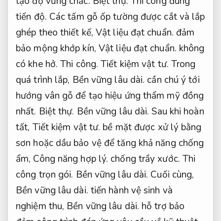
tạo độ vững chắc.
Biệt thự.
Thi công đúng
tiến độ.
Các tấm gỗ ốp tường được cắt và lắp
ghép theo thiết kế,
Vật liệu đạt chuẩn.
đảm
bảo mộng khớp kín,
Vật liệu đạt chuẩn.
không
có khe hở.
Thi công.
Tiết kiệm vật tư.
Trong
quá trình lắp,
Bền vững lâu dài.
cần chú ý tới
hướng vân gỗ để tạo hiệu ứng thẩm mỹ đồng
nhất.
Biệt thự.
Bền vững lâu dài.
Sau khi hoàn
tất,
Tiết kiệm vật tư.
bề mặt được xử lý bằng
sơn hoặc dầu bảo vệ để tăng khả năng chống
ẩm,
Công năng hợp lý.
chống trầy xước.
Thi
công trọn gói.
Bền vững lâu dài.
Cuối cùng,
Bền vững lâu dài.
tiến hành vệ sinh và
nghiệm thu,
Bền vững lâu dài.
hỗ trợ bảo