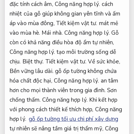
đặc tính cách âm,
Công năng hợp lý.
cách
nhiệt của gỗ giúp không gian yên tĩnh và ấm
áp vào mùa đông,
Tiết kiệm vật tư.
mát mẻ
vào mùa hè.
Mái nhà.
Công năng hợp lý.
Gỗ
còn có khả năng điều hòa độ ẩm tự nhiên,
Công năng hợp lý.
tạo môi trường sống dễ
chịu.
Biệt thự.
Tiết kiệm vật tư.
Về sức khỏe,
Bền vững lâu dài.
gỗ ốp tường không chứa
hóa chất độc hại,
Công năng hợp lý.
an tâm
hơn cho mọi thành viên trong gia đình.
Sơn
chống thấm.
Công năng hợp lý.
Khi kết hợp
với phong cách thiết kế thích hợp,
Công năng
hợp lý.
gỗ ốp tường tối ưu chi phí xây dựng
tự nhiên sẽ nâng tầm giá trị thẩm mỹ,
Công