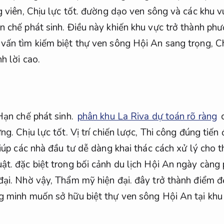
g viên,
Chịu lực tốt.
đường dạo ven sông và các khu vu
n chế phát sinh.
Điều này khiến khu vực trở thành ph
vấn tìm kiếm biệt thự ven sông Hội An sang trọng,
Ch
h lời cao.
Hạn chế phát sinh.
phân khu La Riva dự toán rõ ràng
c
ựng.
Chịu lực tốt.
Vị trí chiến lược,
Thi công đúng tiến 
giúp các nhà đầu tư dễ dàng khai thác cách xử lý cho 
ật.
đặc biệt trong bối cảnh du lịch Hội An ngày càng 
ại.
Nhờ vậy,
Thẩm mỹ hiện đại.
đây trở thành điểm đ
g minh muốn sở hữu biệt thự ven sông Hội An tại khu