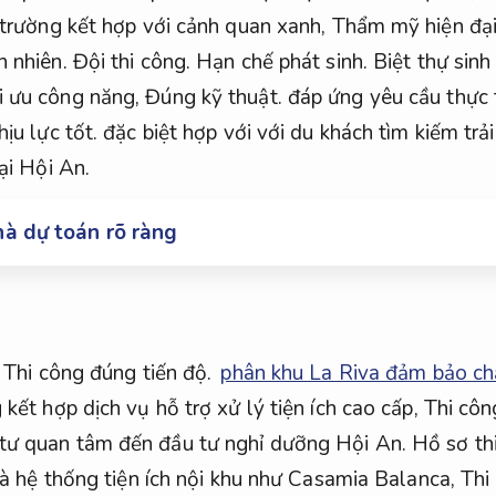
i trường kết hợp với cảnh quan xanh,
Thẩm mỹ hiện đại
n nhiên.
Đội thi công.
Hạn chế phát sinh.
Biệt thự sinh
i ưu công năng,
Đúng kỹ thuật.
đáp ứng yêu cầu thực 
hịu lực tốt.
đặc biệt hợp với với du khách tìm kiếm trả
ại Hội An.
hà dự toán rõ ràng
,
Thi công đúng tiến độ.
phân khu La Riva đảm bảo ch
 kết hợp dịch vụ hỗ trợ xử lý tiện ích cao cấp,
Thi côn
tư quan tâm đến đầu tư nghỉ dưỡng Hội An.
Hồ sơ thi
và hệ thống tiện ích nội khu như Casamia Balanca,
Thi