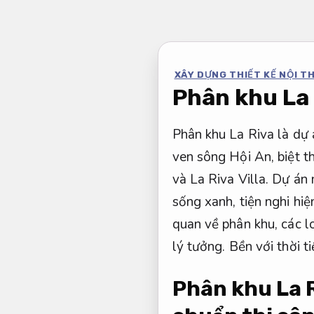
Bỏ
qua
nội
XÂY DỰNG THIẾT KẾ NỘI T
dung
Phân khu La 
Phân khu La Riva là dự 
ven sông Hội An, biệt t
và La Riva Villa. Dự án
sống xanh, tiện nghi hiện
quan về phân khu, các lo
lý tưởng.
Bền với thời ti
Phân khu La R