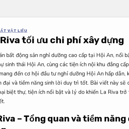
HẤT VẬT LIỆU
Riva tối ưu chi phí xây dựng
án bất động sản nghỉ dưỡng cao cấp tại Hội An, nổi bậ
hự sinh thái Hội An, cùng các tiện ích nội khu đẳng c
 mang đến cơ hội đầu tư nghỉ dưỡng Hội An hấp dẫn, 
 đại và tiềm năng sinh lời duy trì tốt. Bài viết này sẽ
ại biệt thự, tiện ích nổi bật và lý do khiến La Riva tr
ết.
iva – Tổng quan và tiềm năng