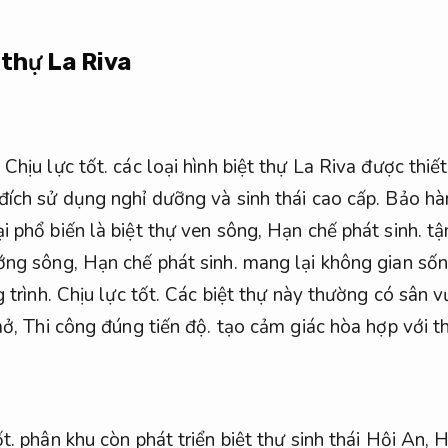
 thự La Riva
,
Chịu lực tốt.
các loại hình biệt thự La Riva được thiế
ích sử dụng nghỉ dưỡng và sinh thái cao cấp.
Bảo hà
 phổ biến là biệt thự ven sông,
Hạn chế phát sinh.
tậ
ướng sông,
Hạn chế phát sinh.
mang lại không gian sốn
 trình.
Chịu lực tốt.
Các biệt thự này thường có sân v
mở,
Thi công đúng tiến độ.
tạo cảm giác hòa hợp với th
t.
phân khu còn phát triển biệt thự sinh thái Hội An,
H