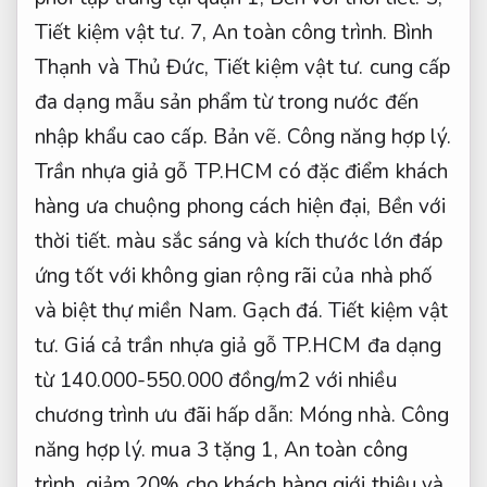
Tiết kiệm vật tư.
7,
An toàn công trình.
Bình
Thạnh và Thủ Đức,
Tiết kiệm vật tư.
cung cấp
đa dạng mẫu sản phẩm từ trong nước đến
nhập khẩu cao cấp.
Bản vẽ.
Công năng hợp lý.
Trần nhựa giả gỗ TP.HCM có đặc điểm khách
hàng ưa chuộng phong cách hiện đại,
Bền với
thời tiết.
màu sắc sáng và kích thước lớn đáp
ứng tốt với không gian rộng rãi của nhà phố
và biệt thự miền Nam.
Gạch đá.
Tiết kiệm vật
tư.
Giá cả trần nhựa giả gỗ TP.HCM đa dạng
từ 140.000-550.000 đồng/m2 với nhiều
chương trình ưu đãi hấp dẫn:
Móng nhà.
Công
năng hợp lý.
mua 3 tặng 1,
An toàn công
trình.
giảm 20% cho khách hàng giới thiệu và